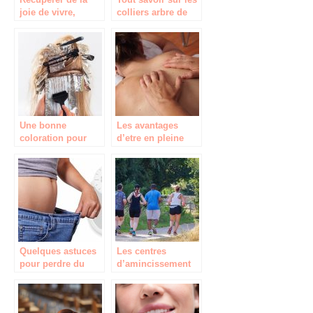
joie de vivre,
colliers arbre de
comment réussir ?
vie
Une bonne
Les avantages
coloration pour
d’etre en pleine
vos cheveux : nos
sante
conseils
Quelques astuces
Les centres
pour perdre du
d’amincissement
poids
sont-ils vraiment
efficaces ?