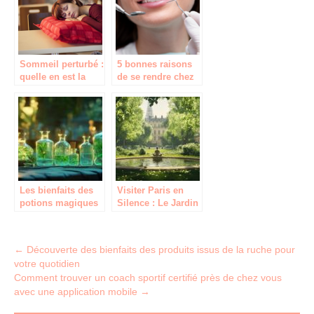
Sommeil perturbé :
5 bonnes raisons
quelle en est la
de se rendre chez
cause ?
le dentiste
Les bienfaits des
Visiter Paris en
potions magiques
Silence : Le Jardin
pour améliorer vos
des Tuileries, Un
performances
Havre de Paix pour
la Méditation
Post
←
Découverte des bienfaits des produits issus de la ruche pour
votre quotidien
navigation
Comment trouver un coach sportif certifié près de chez vous
avec une application mobile
→