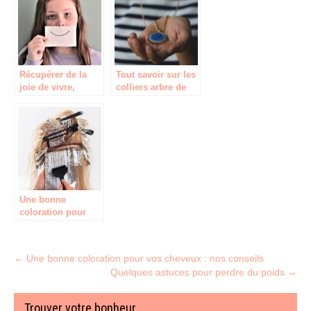
Récupérer de la
Tout savoir sur les
joie de vivre,
colliers arbre de
comment réussir ?
vie
Une bonne
coloration pour
vos cheveux : nos
conseils
Post
←
Une bonne coloration pour vos cheveux : nos conseils
Quelques astuces pour perdre du poids
→
navigation
Trouver votre bonheur