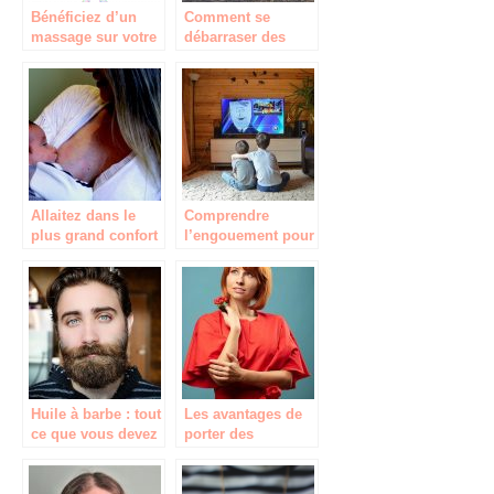
Bénéficiez d’un
Comment se
massage sur votre
débarraser des
canapé à l’aide de
œdèmes
l’appareil de
naturellement?
pressothérapie!
Allaitez dans le
Comprendre
plus grand confort
l’engouement pour
les supports
vidéos
Huile à barbe : tout
Les avantages de
ce que vous devez
porter des
savoir
perruques