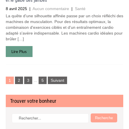
et le galbe des jambes
8 avril 2025
|
Aucun commentaire
|
Santé
La quête d'une silhouette affinée passe par un choix réfléchi des
machines de musculation. Pour des résultats optimaux, la
combinaison d'exercices ciblés et d'un entraînement cardio
adapté s'avère indispensable. Les machines cardio idéales pour
brûler […]
Lire Plus
Pagination
des
1
2
3
…
5
Suivant
publications
Trouver votre bonheur